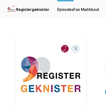
Registergeknister
Episodes
Fan Mail
About